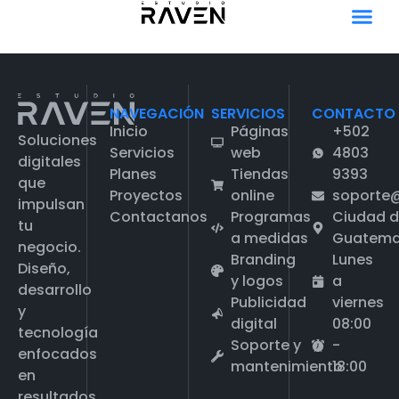
NAVEGACIÓN
SERVICIOS
CONTACTO
Inicio
Páginas
+502
Soluciones
Servicios
web
4803
digitales
Planes
Tiendas
9393
que
Proyectos
online
soporte
impulsan
Contactanos
Programas
Ciudad 
tu
a medidas
Guatema
negocio.
Branding
Lunes
Diseño,
y logos
a
desarrollo
Publicidad
viernes
y
digital
08:00
tecnología
Soporte y
-
enfocados
mantenimiento
18:00
en
resultados