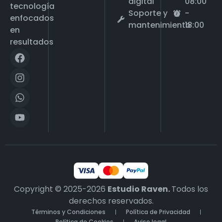
digital
08:00
tecnología
Soporte y
-
enfocados
mantenimiento
18:00
en
resultados
Copyright © 2025-2026
Estudio Raven.
Todos los
derechos reservados.
Términos y Condiciones
Política de Privacidad
Política de Cookies
Aviso legal