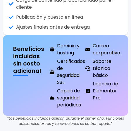
Carga de contenido proporcionado por el
cliente
Publicación y puesta en línea
Ajustes finales antes de entrega
Dominio y
Correo
Beneficios
hosting
corporativo
incluidos
Certificados
Soporte
sin costo
de
técnico
adicional
seguridad
básico
SSL
Licencia de
Copias de
Elementor
seguridad
Pro
periódicas
“
Los beneficios incluidos aplican durante el primer año. Funciones
adicionales, extras y renovaciones se cotizan aparte.
”