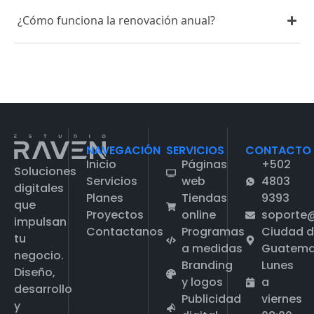
¿Cómo funciona la renovación anual?
NAVEGACIÓN
SERVICIOS
CONTACTO
Inicio
Páginas
+502
Soluciones
Servicios
web
4803
digitales
Planes
Tiendas
9393
que
Proyectos
online
soporte
impulsan
Contactanos
Programas
Ciudad 
tu
a medidas
Guatema
negocio.
Branding
Lunes
Diseño,
y logos
a
desarrollo
Publicidad
viernes
y