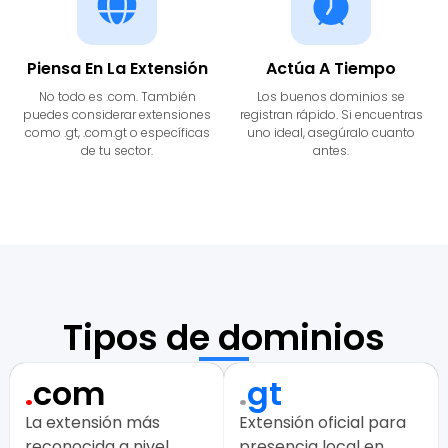
Piensa En La Extensión
Actúa A Tiempo
No todo es .com. También
Los buenos dominios se
puedes considerar extensiones
registran rápido. Si encuentras
como .gt, .com.gt o específicas
uno ideal, asegúralo cuanto
de tu sector.
antes.
Tipos de dominios
.
com
.
gt
La extensión más
Extensión oficial para
reconocida a nivel
presencia local en