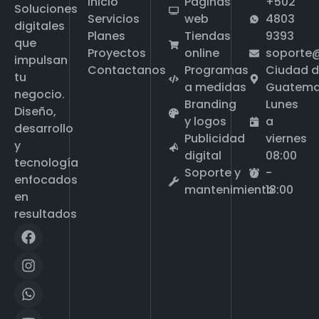
Inicio
Páginas
+502
Soluciones
Servicios
web
4803
digitales
Planes
Tiendas
9393
que
Proyectos
online
soporte
impulsan
Contactanos
Programas
Ciudad 
tu
a medidas
Guatema
negocio.
Branding
Lunes
Diseño,
y logos
a
desarrollo
Publicidad
viernes
y
digital
08:00
tecnología
Soporte y
-
enfocados
mantenimiento
18:00
en
resultados