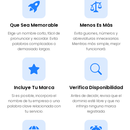
Que Sea Memorable
Menos Es Más
Elige un nombre corto, fácil de
Evita guiones, números y
pronunciar y recordar. Evita
abreviaturas innecesarias.
palabras complicadas o
Mientras más simple, mejor
demasiado largas.
funcionará.
Incluye Tu Marca
Verifica Disponibilidad
Si es posible, incorpora el
Antes de decidir, revisa que el
nombre de tu empresa o una
dominio esté libre y que no
palabra clave relacionada con
infrinja ninguna marca
tu servicio.
registrada.